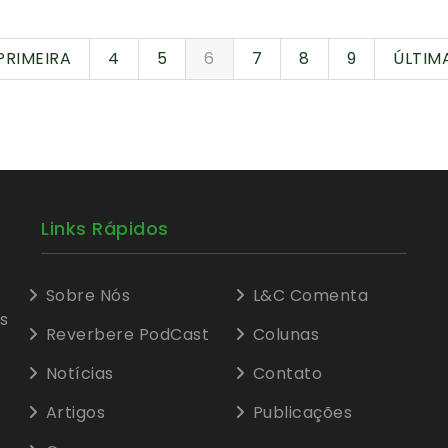
PRIMEIRA
4
5
6
7
8
9
ÚLTIM
Links Rápidos
Sobre Nós
L&C Comenta
s
Reverbere PodCast
Colunas
Notícias
Contato
Artigos
Publicações