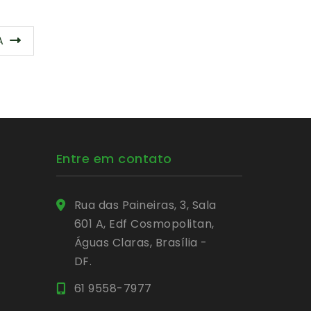
A
Entre em contato
Rua das Paineiras, 3, Sala
601 A, Edf Cosmopolitan,
Águas Claras, Brasília -
DF.
61 9558-7977