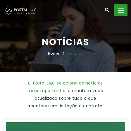
NOTÍCIAS
Home
Notícias
O Portal L&C seleciona as notícias
mais importantes
e mantém você
atualizado sobre tudo o que
acontece em licitação e contrato.