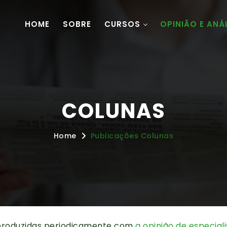
HOME
SOBRE
CURSOS
OPINIÃO E ANÁ
COLUNAS
Home
Publicações Colunas
 produzidas periodicamente com
a opinião de especial