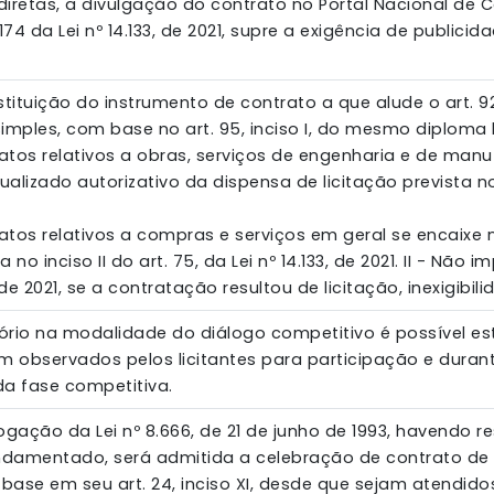
iretas, a divulgação do contrato no Portal Nacional de 
 e 174 da Lei nº 14.133, de 2021, supre a exigência de publici
bstituição do instrumento de contrato a que alude o art. 92 
imples, com base no art. 95, inciso I, do mesmo diploma 
ratos relativos a obras, serviços de engenharia e de ma
alizado autorizativo da dispensa de licitação prevista no in
ratos relativos a compras e serviços em geral se encaixe 
a no inciso II do art. 75, da Lei nº 14.133, de 2021. II - Não
, de 2021, se a contratação resultou de licitação, inexigibi
tório na modalidade do diálogo competitivo é possível est
m observados pelos licitantes para participação e duran
a fase competitiva.
ação da Lei nº 8.666, de 21 de junho de 1993, havendo r
undamentado, será admitida a celebração de contrato de
ase em seu art. 24, inciso XI, desde que sejam atendidos