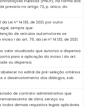
Contratações Públicas (PNCP), na forma dos
dade prevista no artigo 72, p. único, do
da Lei nº 14.133, de 2021, por outro
legal, sempre que:
nutenção de veículos automotores se
ciso I do art. 75, da Lei nº 14.133, de 2021;
no valor atualizado que autoriza a dispensa
 importa para a aplicação do inciso I do art.
lidade ou dispensa.
abelecer no edital de pré-seleção critérios
te o desenvolvimento dos diálogos, sob
escisão de contrato administrativo que
 remanescente de obra, serviço ou
 todos demais requisitos legais aplicáveis