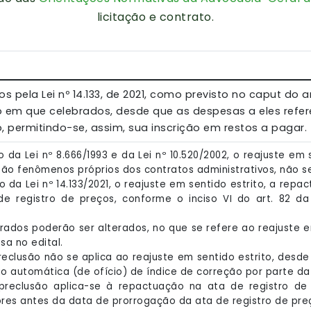
licitação e contrato.
s pela Lei nº 14.133, de 2021, como previsto no caput do a
iro em que celebrados, desde que as despesas a eles ref
, permitindo-se, assim, sua inscrição em restos a pagar.
co da Lei nº 8.666/1993 e da Lei nº 10.520/2002, o reajuste em
são fenômenos próprios dos contratos administrativos, não se
ico da Lei nº 14.133/2021, o reajuste em sentido estrito, a rep
de registro de preços, conforme o inciso VI do art. 82 da 
istrados poderão ser alterados, no que se refere ao reajuste
sa no edital.
preclusão não se aplica ao reajuste em sentido estrito, desd
ão automática (de ofício) de índice de correção por parte da
 preclusão aplica-se à repactuação na ata de registro de
ores antes da data de prorrogação da ata de registro de pre