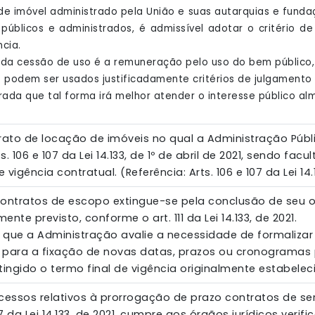
 de imóvel administrado pela União e suas autarquias e fun
 públicos e administrados, é admissível adotar o critério 
cia.
pal da cessão de uso é a remuneração pelo uso do bem público,
te podem ser usados justificadamente critérios de julgamento
da que tal forma irá melhor atender o interesse público al
rato de locação de imóveis no qual a Administração Públic
. 106 e 107 da Lei 14.133, de 1º de abril de 2021, sendo fa
 vigência contratual. (Referência: Arts. 106 e 107 da Lei 14.1
 contratos de escopo extingue-se pela conclusão de seu o
ente previsto, conforme o art. 111 da Lei 14.133, de 2021.
l que a Administração avalie a necessidade de formalizar
 para a fixação de novas datas, prazos ou cronogramas 
gido o termo final de vigência originalmente estabelecido. 
cessos relativos à prorrogação de prazo contratos de se
07 da Lei 14.133, de 2021, cumpre aos órgãos jurídicos veri