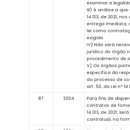
examinar a legalid
III) A análise a qu
14.133, de 2021, n
entrega imediata; 
lei como contrataçã
exigida.
IV) Não será neces
jurídico do órgão 
procedimento de a
V) Os órgãos parti
específica da resp
do processo de con
art. 53, da Lei nº 14.
87
2024
Para fins de dispens
contratos de forne
14.133, de 2021, s
contratual, na forma 