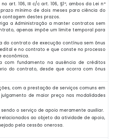
art. 106, III c/c art. 106, §1º, ambos da Lei nº
m prazo mínimo de dois meses para ciência do
 a contagem destes prazos.
 obriga a Administração a manter contratos sem
ontrato, apenas impõe um limite temporal para
ada do contrato de execução contínua sem ônus
no edital e no contrato e que conste no processo
de econômica.
nua com fundamento na ausência de créditos
ário do contrato, desde que ocorra com ônus
dações, com a prestação de serviços comuns em
de julgamento de maior preço nas modalidades
 sendo o serviço de apoio meramente auxiliar.
 relacionados ao objeto da atividade de apoio,
mejado pela cessão onerosa.