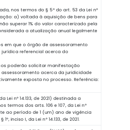
sada, nos termos do § 5º do art. 53 da Lei nº
atação: a) voltada à aquisição de bens para
não superar 1% do valor caracterizado pela
), considerada a atualização anual legalmente
asos em que o órgão de assessoramento
jurídica referencial acerca do
eços poderão solicitar manifestação
te assessoramento acerca da juridicidade
tivamente exposta no processo. Referência:
da Lei nº 14.133, de 2021) destinada a
 termos dos arts. 106 e 107, da Lei nº
nte ao período de 1 (um) ano de vigência
1º, inciso I, da Lei nº 14.133, de 2021.