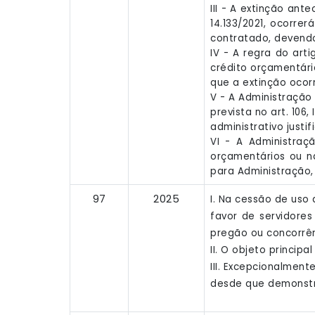
III - A extinção ant
14.133/2021, ocorre
contratado, devendo
IV - A regra do arti
crédito orçamentári
que a extinção ocor
V - A Administração
prevista no art. 106
administrativo just
VI - A Administraç
orçamentários ou n
para Administração, c
97
2025
I. Na cessão de uso
favor de servidores
pregão ou concorrên
II. O objeto princi
III. Excepcionalmen
desde que demonstra