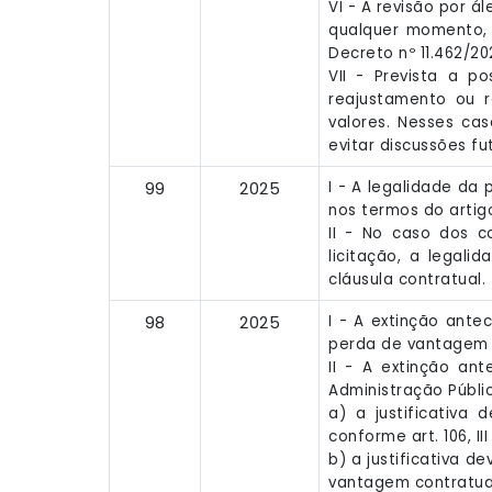
VI - A revisão por á
qualquer momento, s
Decreto nº 11.462/20
VII - Prevista a p
reajustamento ou r
valores. Nesses ca
evitar discussões fu
I - A legalidade da
99
2025
nos termos do artigo
II - No caso dos c
licitação, a legal
cláusula contratual.
I - A extinção ant
98
2025
perda de vantagem c
II - A extinção an
Administração Públic
a) a justificativa
conforme art. 106, III
b) a justificativa 
vantagem contratua