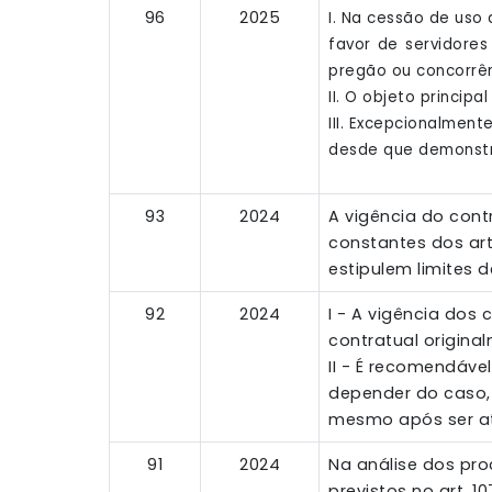
96
2025
I. Na cessão de uso
favor de servidores
pregão ou concorrên
II. O objeto princi
III. Excepcionalmen
desde que demonstra
93
2024
A vigência do cont
constantes dos arts
estipulem limites de
92
2024
I - A vigência dos
contratual originalm
II - É recomendáve
depender do caso,
mesmo após ser atin
91
2024
Na análise dos pro
previstos no art. 1