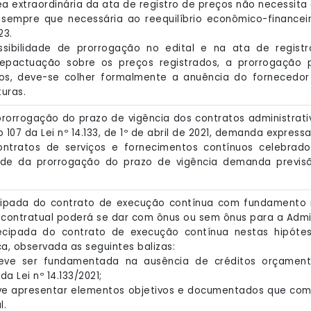
lea extraordinária da ata de registro de preços não necessita
empre que necessária ao reequilíbrio econômico-financeiro,
23.
ossibilidade de prorrogação no edital e na ata de regis
epactuação sobre os preços registrados, a prorrogação 
sos, deve-se colher formalmente a anuência do fornecedo
turas.
 prorrogação do prazo de vigência dos contratos administrati
 107 da Lei nº 14.133, de 1º de abril de 2021, demanda express
ontratos de serviços e fornecimentos contínuos celebrado
idade da prorrogação do prazo de vigência demanda previ
ecipada do contrato de execução contínua com fundamento 
ontratual poderá se dar com ônus ou sem ônus para a Admin
tecipada do contrato de execução contínua nestas hipótes
a, observada as seguintes balizas:
 deve ser fundamentada na ausência de créditos orçamen
 da Lei nº 14.133/2021;
deve apresentar elementos objetivos e documentados que co
l.