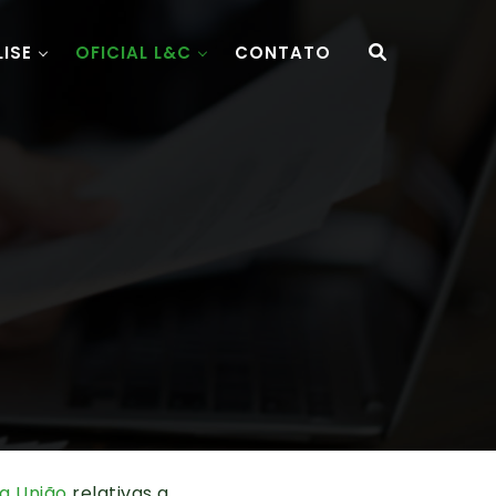
LISE
OFICIAL L&C
CONTATO
a União
relativas a