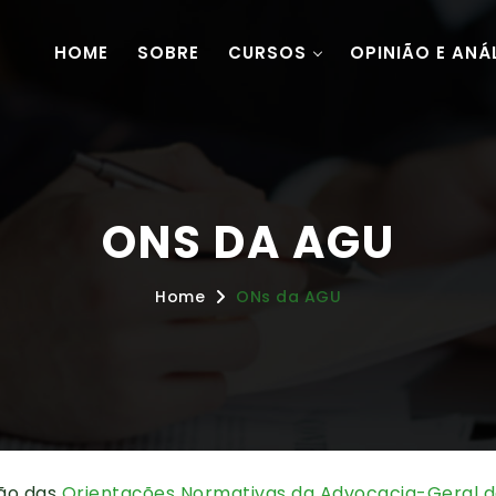
HOME
SOBRE
CURSOS
OPINIÃO E ANÁ
ONS DA AGU
Home
ONs da AGU
ão das
Orientações Normativas da Advocacia-Geral d