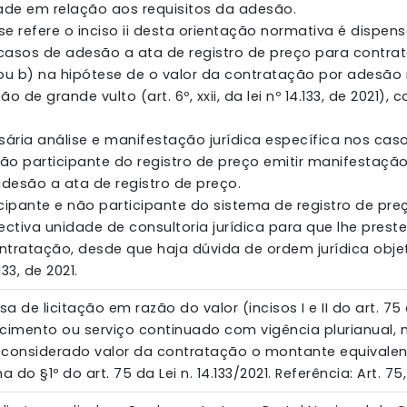
ade em relação aos requisitos da adesão.
e se refere o inciso ii desta orientação normativa é dispen
os casos de adesão a ata de registro de preço para contr
ou b) na hipótese de o valor da contratação por adesão 
o de grande vulto (art. 6º, xxii, da lei nº 14.133, de 2021
sária análise e manifestação jurídica específica nos c
não participante do registro de preço emitir manifestação 
desão a ata de registro de preço.
cipante e não participante do sistema de registro de pr
ectiva unidade de consultoria jurídica para que lhe pres
tratação, desde que haja dúvida de ordem jurídica obje
133, de 2021.
a de licitação em razão do valor (incisos I e II do art. 75 
cimento ou serviço continuado com vigência plurianual, nos
erá considerado valor da contratação o montante equivale
do §1º do art. 75 da Lei n. 14.133/2021. Referência: Art. 75, § 