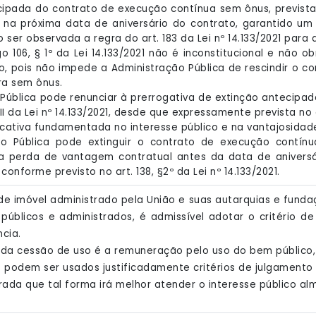
ecipada do contrato de execução contínua sem ônus, prevista no 
rá na próxima data de aniversário do contrato, garantido u
 ser observada a regra do art. 183 da Lei nº 14.133/2021 para
go 106, § 1º da Lei 14.133/2021 não é inconstitucional e não
o, pois não impede a Administração Pública de rescindir o c
ra sem ônus.
 Pública pode renunciar à prerrogativa de extinção antecip
, III da Lei nº 14.133/2021, desde que expressamente prevista 
ificativa fundamentada no interesse público e na vantajosida
ão Pública pode extinguir o contrato de execução contí
a perda de vantagem contratual antes da data de anivers
onforme previsto no art. 138, §2º da Lei nº 14.133/2021.
 de imóvel administrado pela União e suas autarquias e fun
 públicos e administrados, é admissível adotar o critério 
cia.
pal da cessão de uso é a remuneração pelo uso do bem público,
te podem ser usados justificadamente critérios de julgamento
da que tal forma irá melhor atender o interesse público al