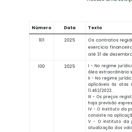
Número
Data
Texto
101
2025
Os contratos regido
exercício finance
até 31 de dezembro
I - No regime jurídi
100
2025
álea extraordinária 
II - No regime juríd
aplicáveis às atas 
11.462/2023.
III - Os preços reg
haja previsão expres
IV - O instituto da 
consiste na aplicaç
V - O instituto da
atualização dos val