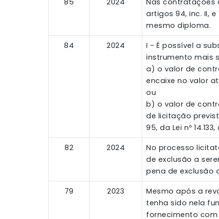
85
2024
Nas contratações d
artigos 94, inc. II,
mesmo diploma.
84
2024
I - É possível a su
instrumento mais s
a) o valor de cont
encaixe no valor atu
ou
b) o valor de cont
de licitação previst
95, da Lei nº 14.133
82
2024
No processo licita
de exclusão a sere
pena de exclusão d
79
2023
Mesmo após a revog
tenha sido nela f
fornecimento com b