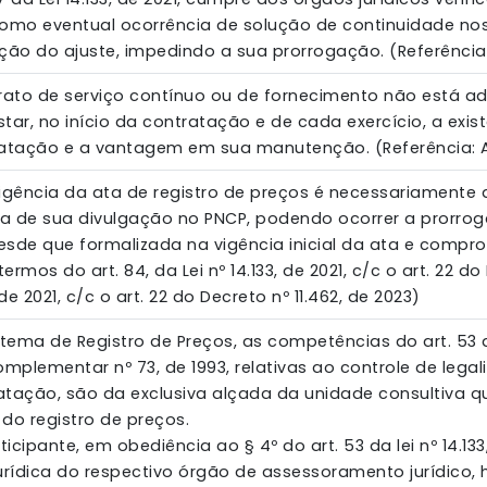
omo eventual ocorrência de solução de continuidade nos
ão do ajuste, impedindo a sua prorrogação. (Referência: ar
rato de serviço contínuo ou de fornecimento não está ads
tar, no início da contratação e de cada exercício, a exis
atação e a vantagem em sua manutenção. (Referência: Art. 
 vigência da ata de registro de preços é necessariamente d
a de sua divulgação no PNCP, podendo ocorrer a prorrog
sde que formalizada na vigência inicial da ata e compr
mos do art. 84, da Lei nº 14.133, de 2021, c/c o art. 22 do 
, de 2021, c/c o art. 22 do Decreto nº 11.462, de 2023)
ema de Registro de Preços, as competências do art. 53 da lei
Complementar nº 73, de 1993, relativas ao controle de lega
tação, são da exclusiva alçada da unidade consultiva q
do registro de preços.
ticipante, em obediência ao § 4º do art. 53 da lei nº 14.1
urídica do respectivo órgão de assessoramento jurídico, 