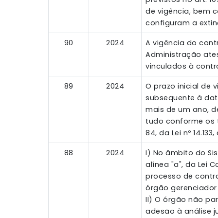
de vigência, bem c
configuram a extinç
90
2024
A vigência do cont
Administração ates
vinculados à contr
89
2024
O prazo inicial de
subsequente à dat
mais de um ano, de
tudo conforme os ter
84, da Lei nº 14.133
88
2024
I) No âmbito do Sist
alínea "a", da Lei 
processo de contra
órgão gerenciador 
II) O órgão não par
adesão à análise j