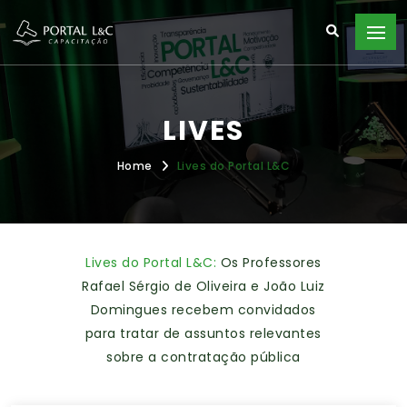
LIVES
Home
Lives do Portal L&C
Lives do Portal L&C:
Os Professores
Rafael Sérgio de Oliveira e João Luiz
Domingues recebem convidados
para tratar de assuntos relevantes
sobre a contratação pública