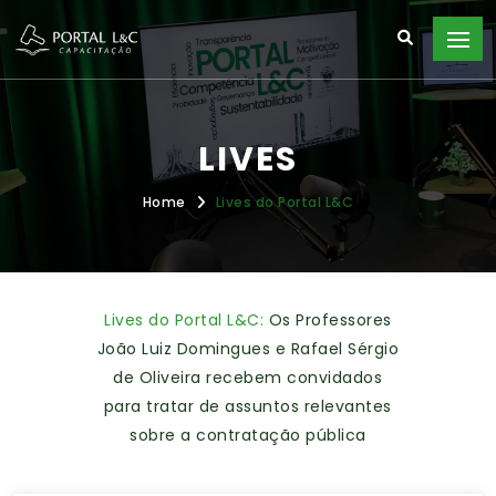
LIVES
Home
Lives do Portal L&C
Lives do Portal L&C:
Os Professores
João Luiz Domingues e Rafael Sérgio
de Oliveira recebem convidados
para tratar de assuntos relevantes
sobre a contratação pública