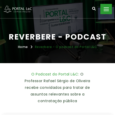
REVERBERE - PODCAST
Home
Reverbere - O podcast do Portal L&C
O Podcast do Portal L&C:
O
Professor Rafael Sérgio de Oliveira
recebe convidados para tratar de
assuntos relevantes sobre a
contratação pública