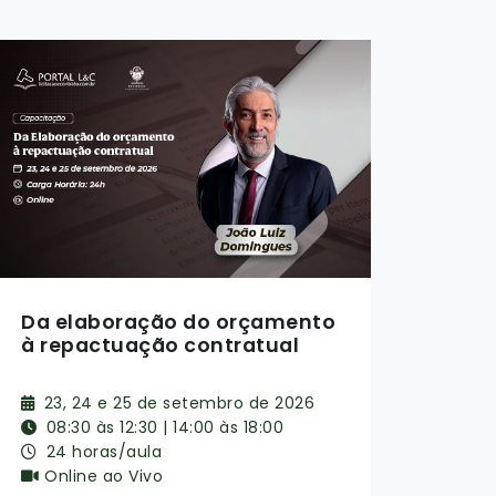
2º Seminário de Gestão e
2º M
Fiscalização de Contratos
Gest
Administrativos
Acor
Lici
6, 7, 8 e 9 de outubro de 2026
22
08:30 às 12:30 | 14:00 às 18:00
08
24 horas/aula