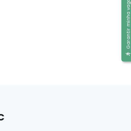
Garantir minha va
C