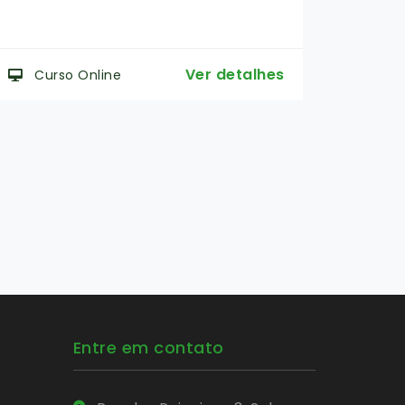
16
Maceió-AL
São
Ver detalhes
Curso Presencial
Cur
Entre em contato