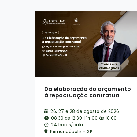
ento
SRP e Credenciamento
al
08, 09, 10 e 11 de setembro de 2026
6
08:30 às 12:30
16 horas/aula
Online ao Vivo