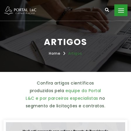
ARTIGOS
Home
Artigos
Confira artigos científicos
produzidos pela
equipe do Portal
L&C e por parceiros especialistas
no
segmento de licitações e contratos.