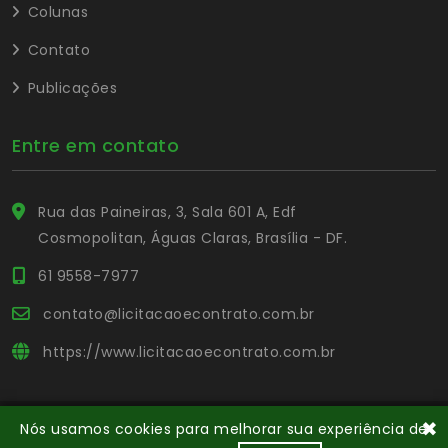
Colunas
Contato
Publicações
Entre em contato
Rua das Paineiras, 3, Sala 601 A, Edf
Cosmopolitan, Águas Claras, Brasília - DF.
61 9558-7977
contato@licitacaoecontrato.com.br
https://www.licitacaoecontrato.com.br
✖
Nós usamos cookies para melhorar sua experiência de
© Copyright Portal L&C
. Todos os direitos reservados.