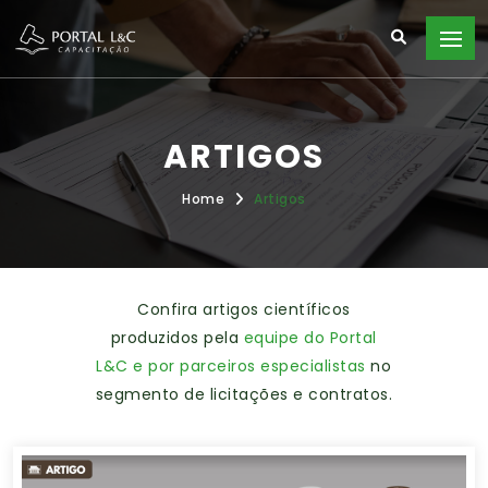
ARTIGOS
Home
Artigos
Confira artigos científicos
produzidos pela
equipe do Portal
L&C e por parceiros especialistas
no
segmento de licitações e contratos.