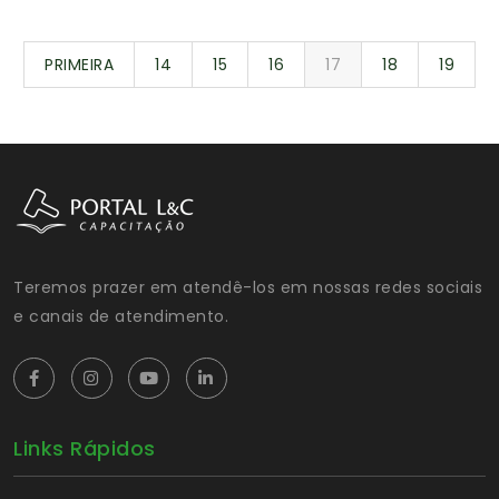
PRIMEIRA
14
15
16
17
18
19
Teremos prazer em atendê-los em nossas redes sociais
e canais de atendimento.
Links Rápidos