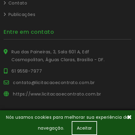
Contato
Publicações
Entre em contato
Rua das Paineiras, 3, Sala 601 A, Edf
Cosmopolitan, Águas Claras, Brasília - DF.
61 9558-7977
contato@licitacaoecontrato.com.br
https://www.licitacaoecontrato.com.br
✖
Nós usamos cookies para melhorar sua experiência de
© Copyright Portal L&C
. Todos os direitos reservados.
navegação.
Aceitar
Desenvolvido por Portal L&C
Capacitação