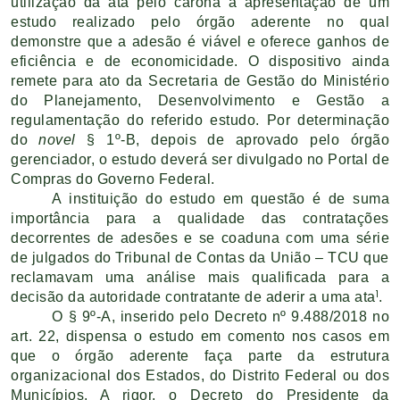
utilização da ata pelo carona à apresentação de um
estudo realizado pelo órgão aderente no qual
demonstre que a adesão é viável e oferece ganhos de
eficiência e de economicidade. O dispositivo ainda
remete para ato da Secretaria de Gestão do Ministério
do Planejamento, Desenvolvimento e Gestão a
regulamentação do referido estudo. Por determinação
do
novel
§ 1º-B, depois de aprovado pelo órgão
gerenciador, o estudo deverá ser divulgado no Portal de
Compras do Governo Federal.
A instituição do estudo em questão é de suma
importância para a qualidade das contratações
decorrentes de adesões e se coaduna com uma série
de julgados do Tribunal de Contas da União – TCU que
reclamavam uma análise mais qualificada para a
1
decisão da autoridade contratante de aderir a uma ata
.
O § 9º-A, inserido pelo Decreto nº 9.488/2018 no
art. 22, dispensa o estudo em comento nos casos em
que o órgão aderente faça parte da estrutura
organizacional dos Estados, do Distrito Federal ou dos
Municípios. A rigor, o Decreto do Presidente da