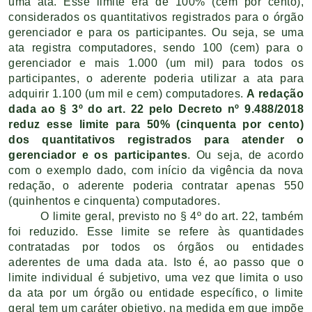
uma ata. Esse limite era de 100% (cem por cento),
considerados os quantitativos registrados para o órgão
gerenciador e para os participantes. Ou seja, se uma
ata registra computadores, sendo 100 (cem) para o
gerenciador e mais 1.000 (um mil) para todos os
participantes, o aderente poderia utilizar a ata para
adquirir 1.100 (um mil e cem) computadores.
A redação
dada ao § 3º do art. 22 pelo Decreto nº 9.488/2018
reduz esse limite para 50% (cinquenta por cento)
dos quantitativos registrados para atender o
gerenciador e os participantes
. Ou seja, de acordo
com o exemplo dado, com início da vigência da nova
redação, o aderente poderia contratar apenas 550
(quinhentos e cinquenta) computadores.
O limite geral, previsto no § 4º do art. 22, também
foi reduzido. Esse limite se refere às quantidades
contratadas por todos os órgãos ou entidades
aderentes de uma dada ata. Isto é, ao passo que o
limite individual é subjetivo, uma vez que limita o uso
da ata por um órgão ou entidade específico, o limite
geral tem um caráter objetivo, na medida em que impõe