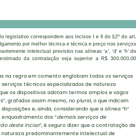
o legislativo correspondem aos Incisos I e II do §2º do art
lgamento por melhor técnica e técnica e preço nos serviço
ntemente intelectual previstos nas alíneas ‘a’, ‘d’ e ‘h’ d
r estimado da contratação seja superior a R$ 300.000,0
das na regra em comento englobam todos os serviços
serviços técnicos especializados de natureza
 que os dispositivos adotam termos amplos e vagos
”, grafados assim mesmo, no plural, o que indicam
disposições e, ainda, considerando que a alínea “h”
o enquadramento dos “
demais serviços de
ão deste inciso
”, é seguro dizer que a contratação de
e natureza predominantemente intelectual de