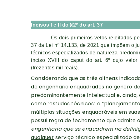
Incisos I e II do §2º do art. 37
Os dois primeiros vetos rejeitados pel
37 da Lei nº 14.133, de 2021 que impõem o ju
técnicos especializados de natureza predomina
inciso XVIII do caput do art. 6º cujo valo
(trezentos mil reais).
Considerando que as três alíneas indica
de engenharia enquadrados no gênero de 
predominantemente intelectual e, ainda,
como “estudos técnicos” e “planejamentos
múltiplas situações enquadráveis em suas 
possui regra de fechamento que admite 
engenharia que se enquadrem na definiç
qualquer
serviço técnico especializado d