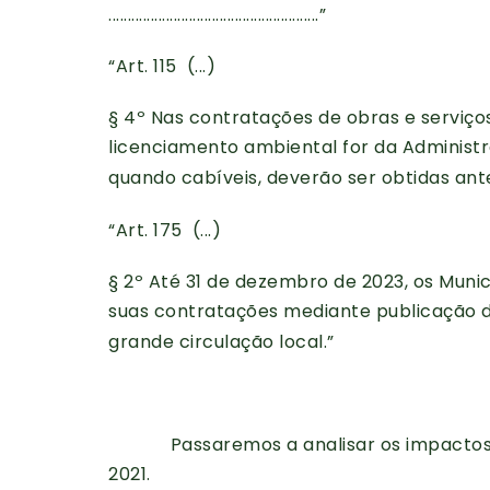
.......................................................”
“
Art. 115
(...)
§ 4º Nas contratações de obras e serviço
licenciamento ambiental for da Administr
quando cabíveis, deverão ser obtidas ante
“
Art. 175
(...)
§ 2º Até 31 de dezembro de 2023, os Muni
suas contratações mediante publicação de 
grande circulação local.”
Passaremos a analisar os impactos d
2021.