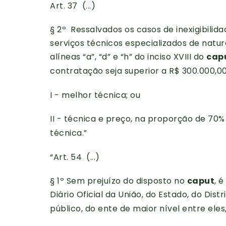
Art. 37
(...)
§ 2º Ressalvados os casos de inexigibilida
serviços técnicos especializados de natu
alíneas “a”, “d” e “h” do inciso XVIII do
cap
contratação seja superior a R$ 300.000,00
I - melhor técnica; ou
II - técnica e preço, na proporção de 70
técnica.”
“
Art. 54
(...)
§ 1º Sem prejuízo do disposto no
caput
, 
Diário Oficial da União, do Estado, do Dist
público, do ente de maior nível entre ele