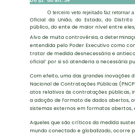
Do §1º do art. 54
O terceiro veto rejeitado faz retornar 
Oficial da União, do Estado, do Distrit
público, do ente de maior nível entre ele
Alvo de muita controvérsia, a determinaç
entendida pelo Poder Executivo como cont
tratar de medida desnecessária e antieco
oficial’ por si só atenderia a necessária 
Com efeito, uma das grandes inovações da Le
Nacional de Contratações Públicas (PNCP)
atos relativos às contratações públicas, i
a adoção de formato de dados abertos, ou
sistemas externos em formatos abertos, e
Aqueles que são críticos da medida sust
mundo conectado e globalizado, ocorre pel