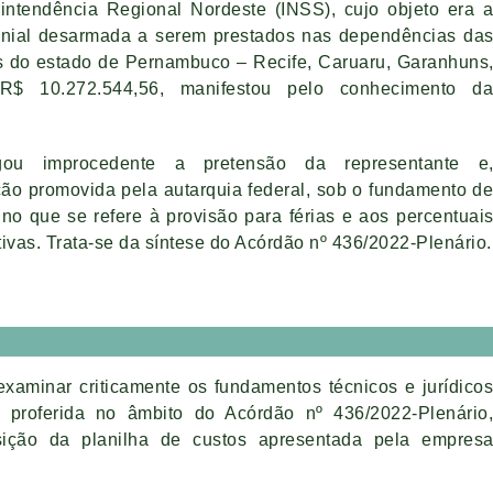
rintendência Regional Nordeste (INSS), cujo objeto era 
imonial desarmada a serem prestados nas dependências da
s do estado de Pernambuco – Recife, Caruaru, Garanhuns
R$ 10.272.544,56, manifestou pelo conhecimento d
ou improcedente a pretensão da representante e
ção promovida pela autarquia federal, sob o fundamento d
no que se refere à provisão para férias e aos percentuai
ivas. Trata-se da síntese do Acórdão nº 436/2022-Plenário.
examinar criticamente os fundamentos técnicos e jurídico
o proferida no âmbito do Acórdão nº 436/2022-Plenário
ição da planilha de custos apresentada pela empres