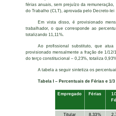
férias anuais, sem prejuízo da remuneração,
do Trabalho (CLT), aprovada pelo Decreto-lei
Em vista disso, é provisionado men
trabalhador, o que corresponde ao percentu
totalizando 11,11%.
Ao profissional substituto, que atua
provisionado mensalmente a fração de 1/12/
do terço constitucional – 0,23%, totaliza 0,93
A tabela a seguir sintetiza os percentua
Tabela I – Percentuais de Férias e 1/3
Empregado
Férias
1/
Fé
Titular
8,33%
2