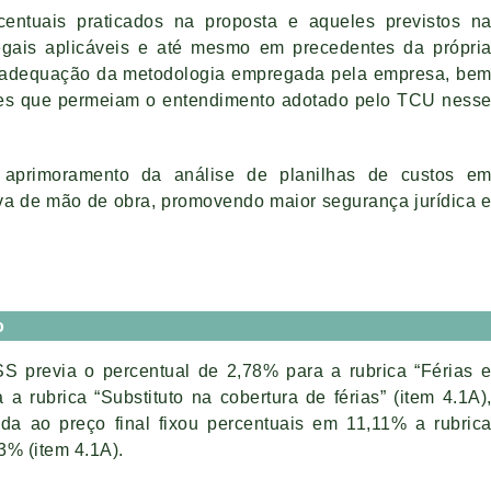
centuais praticados na proposta e aqueles previstos n
alegais aplicáveis e até mesmo em precedentes da própri
a adequação da metodologia empregada pela empresa, be
ões que permeiam o entendimento adotado pelo TCU ness
o aprimoramento da análise de planilhas de custos e
va de mão de obra, promovendo maior segurança jurídica 
o
SS previa o percentual de 2,78% para a rubrica “Férias 
 a rubrica “Substituto na cobertura de férias” (item 4.1A)
ada ao preço final fixou percentuais em 11,11% a rubric
93% (item 4.1A).