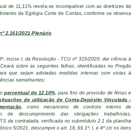
ual de 11,11% revela-se incompatível com as diretrizes d
ndimento da Egrégia Corte de Contas, conforme se observ
º 2.161/2021-Plenário
9º, inciso I, da Resolução - TCU nº 315/2020, dar ciência 
Ceará sobre as seguintes falhas, identificadas no Pregã
para que sejam adotadas medidas internas com vistas 
rências semelhantes:
do
percentual de 12,10%
, para fins de provisão de férias 
situações de utilização de Conta-Depósito Vinculada 
mentação
, como mecanismo de controle interno d
o de descumprimento das obrigações trabalhistas
TS da contratada, verificada no submódulo 2.1 da planilh
nico 5/2021, descumpre o art. 18, §§ 1º, I, e 4º c/c os iten