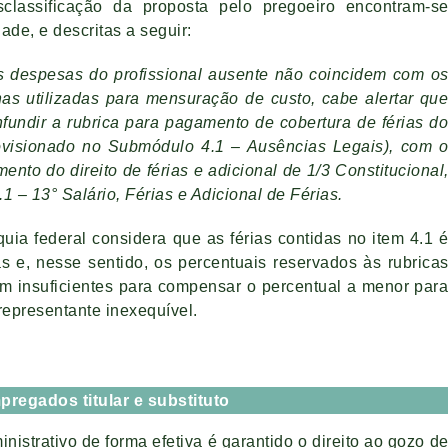
lassificação da proposta pelo pregoeiro encontram-s
de, e descritas a seguir:
 às despesas do profissional ausente não coincidem com o
has utilizadas para mensuração de custo, cabe alertar qu
fundir a rubrica para pagamento de cobertura de férias d
ovisionado no Submódulo 4.1 – Ausências Legais), com 
nto do direito de férias e adicional de 1/3 Constitucional
1 – 13° Salário, Férias e Adicional de Férias.
quia federal considera que as férias contidas no item 4.1 
as e, nesse sentido, os percentuais reservados às rubrica
iam insuficientes para compensar o percentual a menor par
 representante inexequível.
pregados titular e substituto
nistrativo de forma efetiva é garantido o direito ao gozo d