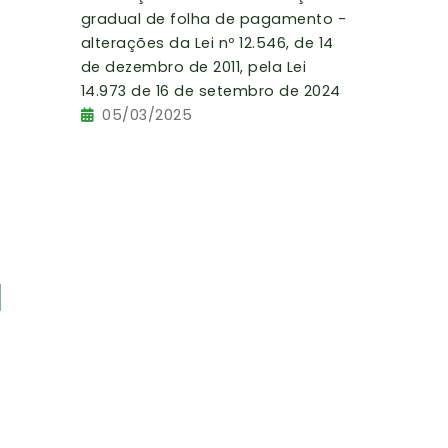
gradual de folha de pagamento -
a
alterações da Lei nº 12.546, de 14
a
de dezembro de 2011, pela Lei
m
14.973 de 16 de setembro de 2024
e
05/03/2025
m
e
e
,
a