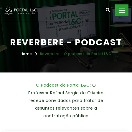
REVERBERE - PODCAST
Home
Reverbere - O podcast do Portal L&C
O Podcast do Portal L&C:
O
Professor Rafael Sérgio de Oliveira
recebe convidados para tratar de
assuntos relevantes sobre a
contratação pública