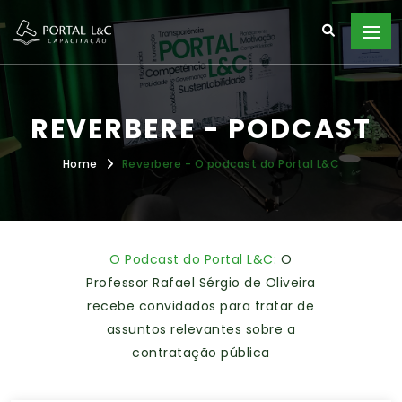
REVERBERE - PODCAST
Home
Reverbere - O podcast do Portal L&C
O Podcast do Portal L&C:
O
Professor Rafael Sérgio de Oliveira
recebe convidados para tratar de
assuntos relevantes sobre a
contratação pública