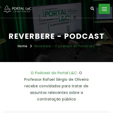
REVERBERE - PODCAST
Home
Reverbere - O podcast do Portal L&C
O Podcast do Portal L&C:
O
Professor Rafael Sérgio de Oliveira
recebe convidados para tratar de
assuntos relevantes sobre a
contratação pública