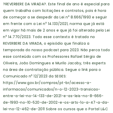
?️REVERBERE DA VIRADA?. Este final de ano é especial para
quem trabalha com licitações e contratos, pois é hora
de começar a se despedir da Lei n⁰ 8.666/1993 e seguir
em frente com a Lei n⁰ 14.133/2021, norma que já está
em vigor há mais de 2 anos e que já foi alterada pela Lei
n⁰ 14.770/2023. Todo esse contexto é tratado no
REVERBERE DA VIRADA, o episódio que finaliza a
temporada do nosso podcast para 2023. Não perca todo
esse conteúdo com os Professores Rafael Sérgio de
Oliveira, João Domingues e Murilo Jacoby, três experts
na área de contratação pública. Segue o link para o
Comunicado n⁰ 12/2023 da SEGES:
https://www.gov.br/compras/pt-br/acesso-a-
informacao/comunicados/n-o-12-2023-transicao-
entre-a-lei-no-14-133-de-2021-e-as-leis-no-8-666-
de-1993-no-10-520-de-2002-e-os-arts-1o-a-47-a-da-
lei-no-12-462-de-2011 Sobre os cursos que o Portal L&C