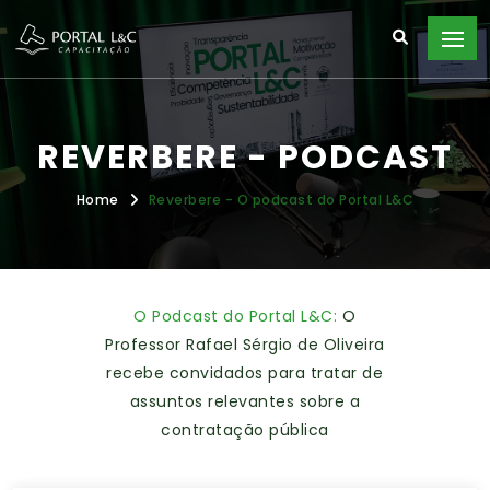
REVERBERE - PODCAST
Home
Reverbere - O podcast do Portal L&C
O Podcast do Portal L&C:
O
Professor Rafael Sérgio de Oliveira
recebe convidados para tratar de
assuntos relevantes sobre a
contratação pública