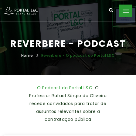
REVERBERE - PODCAST
Home
Reverbere - O podcast do Portal L&C
O Podcast do Portal L&C:
O
Professor Rafael Sérgio de Oliveira
recebe convidados para tratar de
assuntos relevantes sobre a
contratação pública