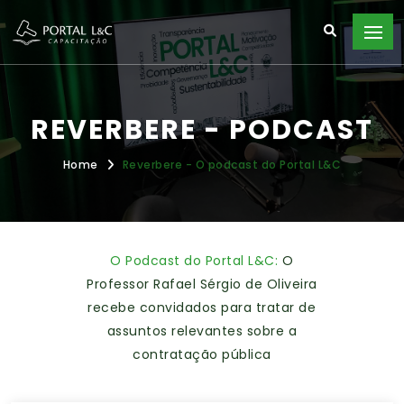
REVERBERE - PODCAST
Home
Reverbere - O podcast do Portal L&C
O Podcast do Portal L&C:
O
Professor Rafael Sérgio de Oliveira
recebe convidados para tratar de
assuntos relevantes sobre a
contratação pública