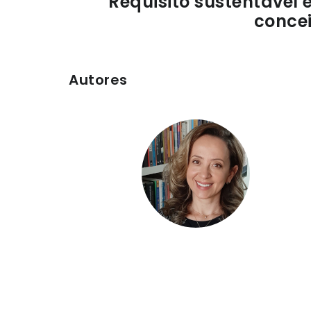
Requisito sustentável 
concei
Autores