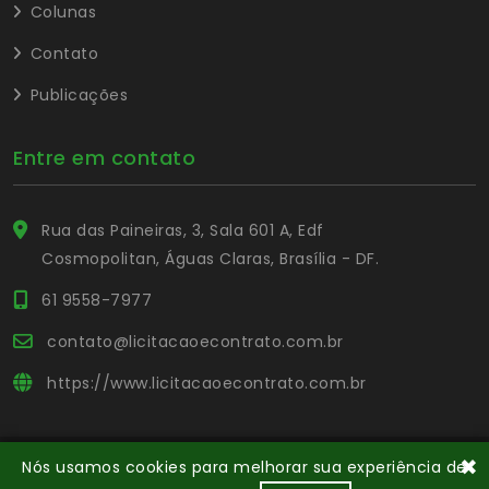
Colunas
Contato
Publicações
Entre em contato
Rua das Paineiras, 3, Sala 601 A, Edf
Cosmopolitan, Águas Claras, Brasília - DF.
61 9558-7977
contato@licitacaoecontrato.com.br
https://www.licitacaoecontrato.com.br
✖
Nós usamos cookies para melhorar sua experiência de
© Copyright Portal L&C
. Todos os direitos reservados.