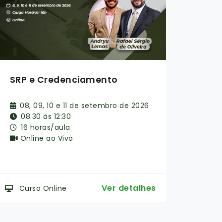
Da elaboração do orçamento
2º S
à repactuação contratual
Fisc
Admi
23, 24 e 25 de setembro de 2026
6, 
08:30 às 12:30 | 14:00 às 18:00
08:
24 horas/aula
24
Online ao Vivo
Ma
Ver detalhes
Curso Online
Cur