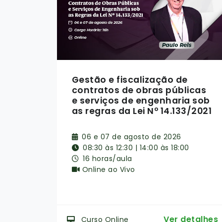
Da elaboração do orçamento
icas
à repactuação contratual
 sob
/2021
26, 27 e 28 de agosto de 2026
08:30 às 12:30 | 14:00 às 18:00
24 horas/aula
Fernandópolis - SP
Ver detalhes
Curso Presencial
talhes