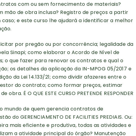
ntratos com ou sem fornecimento de materiais?
mão de obra inclusa? Registro de preços a partir
caso; e este curso lhe ajudará a identificar a melhor
ação.
citar por pregão ou por concorrência; legalidade da
bela Sinapi; como elaborar o Acordo de Nível de
s; o que fazer para renovar os contratos e qual o
ão; os detalhes da aplicação da IN-MPOG 05/2017 e
ção da Lei 14.133/21; como dividir afazeres entre o
o gestor do contrato; como formar preços, estimar
ão de obra. É O QUE ESTE CURSO PRETENDE RESPONDER
s no mundo de quem gerencia contratos de
stão do GERENCIAMENTO DE FACILITIES PREDIAIS. Ou:
ra mais eficiente e produtiva, todas as atividades e
ilizam a atividade principal do órgão? Manutenção