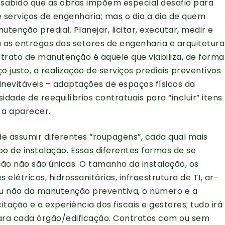
é sabido que as obras impõem especial desafio para
 serviços de engenharia; mas o dia a dia de quem
tenção predial. Planejar, licitar, executar, medir e
a as entregas dos setores de engenharia e arquitetura
trato de manutenção é aquele que viabiliza, de forma
o justo, a realização de serviços prediais preventivos
 inevitáveis – adaptações de espaços físicos da
idade de reequilíbrios contratuais para “incluir” itens
 a aparecer.
e assumir diferentes “roupagens”, cada qual mais
o de instalação. Essas diferentes formas de se
ção não são únicas. O tamanho da instalação, os
 elétricas, hidrossanitárias, infraestrutura de TI, ar-
o ou não da manutenção preventiva, o número e a
tação e a experiência dos fiscais e gestores; tudo irá
ra cada órgão/edificação. Contratos com ou sem