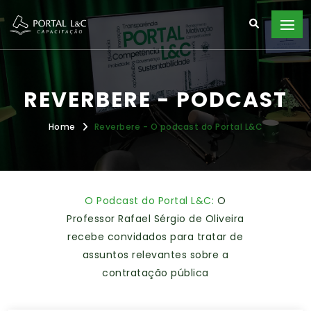
REVERBERE - PODCAST
Home
Reverbere - O podcast do Portal L&C
O Podcast do Portal L&C:
O
Professor Rafael Sérgio de Oliveira
recebe convidados para tratar de
assuntos relevantes sobre a
contratação pública