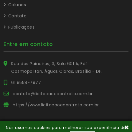
Colunas
Contato
Publicações
Entre em contato
Rua das Paineiras, 3, Sala 601 A, Edf
Cosmopolitan, Águas Claras, Brasília - DF.
61 9558-7977
contato@licitacaoecontrato.com.br
https://www.licitacaoecontrato.com.br
✖
Nós usamos cookies para melhorar sua experiência de
© Copyright Portal L&C
. Todos os direitos reservados.